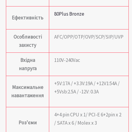
80Plus Bronze
Ефективність
Особливості
AFC/OPP/OTP/OVP/SCP/SIP/UVP
захисту
Вхідна
110V-240Vac
напруга
+5V:17А / +3.3V:19А / +12V1:54А /
Максимальне
+5Vsb:2.5A / -12V: 0.3А
навантаження
4+4 pin CPU x 1/ PCI-E 6+2pin x 2
Роз'єми
/ SATA x 6 / Molex x 3