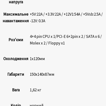
напруга
Максимальне
+5V:22А / +3.3V:22А / +12V1:54А / +5Vsb:2.5A /
навантаження
-12V: 0.3А
4+4 pin CPU x 1/PCI-E 6+2pin x 2 / SATA x 6 /
Роз'єми
Molex x 2 / Floppy x1
Охолодження
1х120мм
Габарити
150х140х87мм
Вага
1,62 кг
Колір
чорний