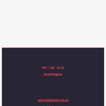
097 - 148 - 36-22
viber/telegram
support@4user.com.ua