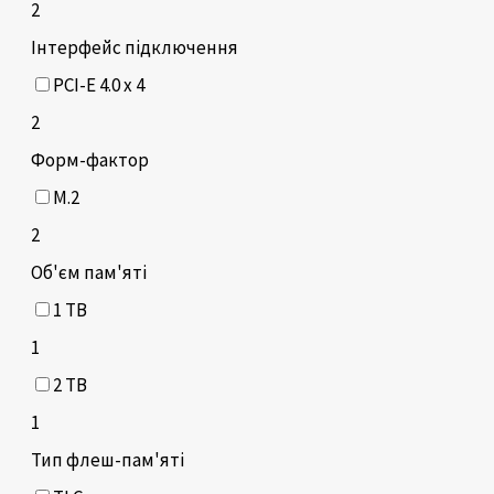
2
Інтерфейс підключення
PCI-E 4.0 x 4
2
Форм-фактор
M.2
2
Об'єм пам'яті
1 TB
1
2 TB
1
Тип флеш-пам'яті