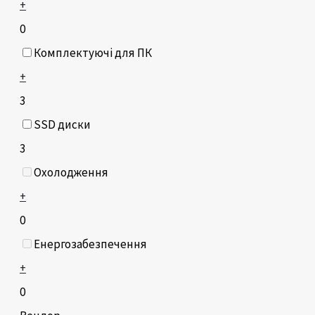
+
0
Комплектуючі для ПК
+
3
SSD диски
3
Охолодження
+
0
Енергозабезпечення
+
0