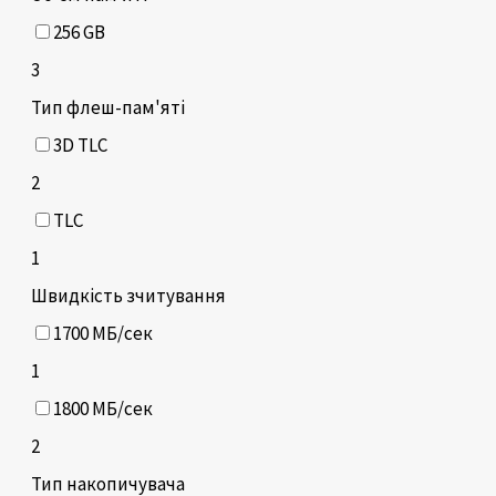
256 GB
3
Тип флеш-пам'яті
3D TLC
2
TLC
1
Швидкість зчитування
1700 МБ/сек
1
1800 МБ/сек
2
Тип накопичувача