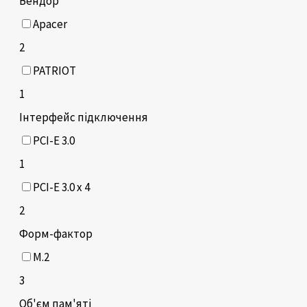
Вендор
Apacer
2
PATRIOT
1
Інтерфейс підключення
PCI-E 3.0
1
PCI-E 3.0 x 4
2
Форм-фактор
M.2
3
Об'єм пам'яті