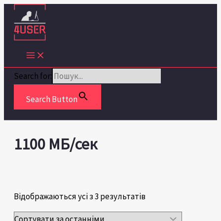
Перейти
Сортовано
до
за
вмісту
останнім
Search for:
Search Button
1100 МБ/сек
Відображаються усі з 3 результатів