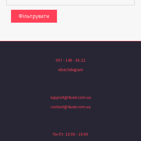
Фільтрувати
097 - 148 - 36-22
viber/telegram
support@4user.com.ua
contact@4user.com.ua
Пн-Пт: 10:00 - 18:00