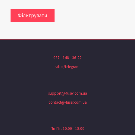
Фільтрувати
097 - 148 - 36-22
viber/telegram
support@4user.com.ua
contact@4user.com.ua
Пн-Пт: 10:00 - 18:00