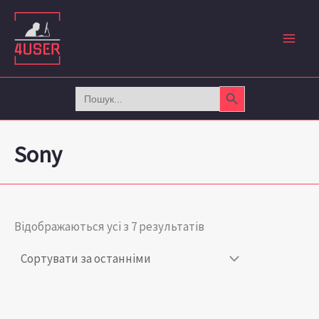
Сортовано
Перейти
за
до
останнім
вмісту
Search Button
Search
for:
Sony
Відображаються усі з 7 результатів