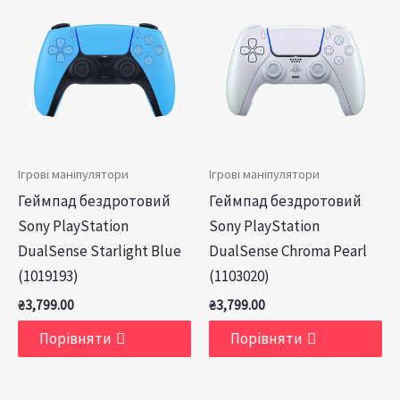
Ігрові маніпулятори
Ігрові маніпулятори
Геймпад бездротовий
Геймпад бездротовий
Sony PlayStation
Sony PlayStation
DualSense Starlight Blue
DualSense Chroma Pearl
(1019193)
(1103020)
₴
3,799.00
₴
3,799.00
Порівняти
Порівняти