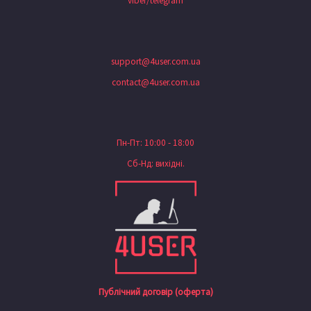
viber/telegram
support@4user.com.ua
contact@4user.com.ua
Пн-Пт: 10:00 - 18:00
Сб-Нд: вихідні.
Публічний договір (оферта)