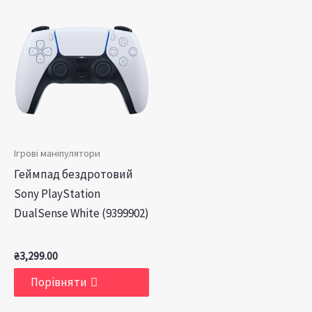
Ігрові маніпулятори
Геймпад бездротовий
Sony PlayStation
DualSense White (9399902)
₴
3,299.00
Порівняти