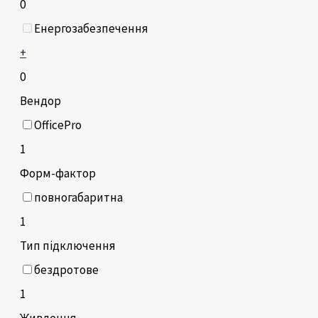
0
Енергозабезпечення
+
0
Вендор
OfficePro
1
Форм-фактор
повногабаритна
1
Тип підключення
бездротове
1