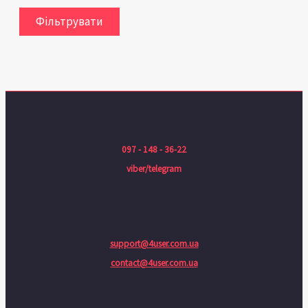
Фільтрувати
097 - 148 - 36-22
viber/telegram
support@4user.com.ua
contact@4user.com.ua