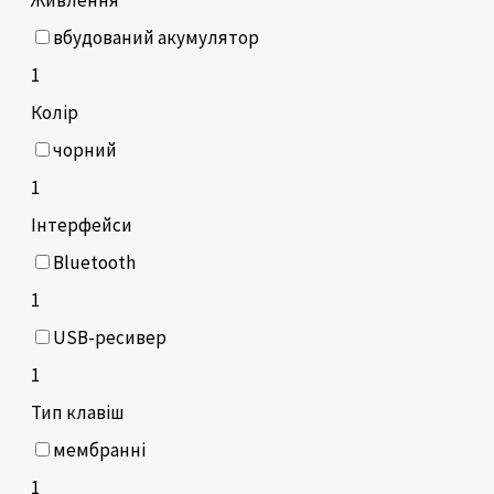
Живлення
вбудований акумулятор
1
Колір
чорний
1
Інтерфейси
Bluetooth
1
USB-ресивер
1
Тип клавіш
мембранні
1