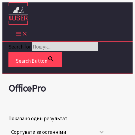
Перейти
до
вмісту
Search for:
Search Button
OfficePro
Показано один результат