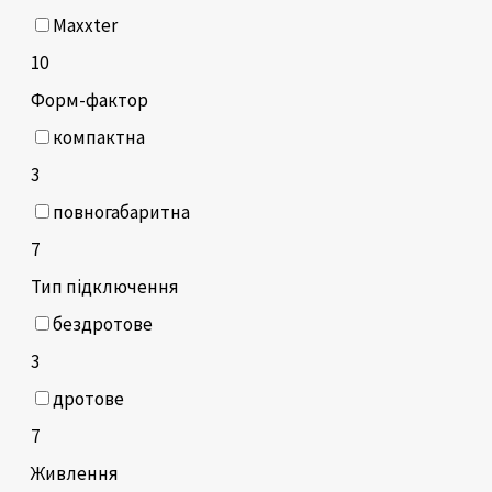
Maxxter
10
Форм-фактор
компактна
3
повногабаритна
7
Тип підключення
бездротове
3
дротове
7
Живлення