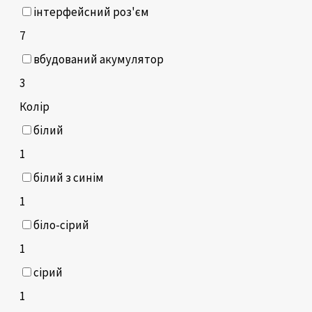
інтерфейсний роз'єм
7
вбудований акумулятор
3
Колір
білий
1
білий з синім
1
біло-сірий
1
сірий
1