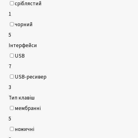
сріблястий
1
чорний
5
Інтерфейси
USB
7
USB-ресивер
3
Тип клавіш
мембранні
5
ножичні