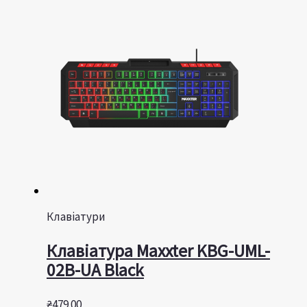
Клавіатури
Клавiатура Maxxter KBG-UML-
02B-UA Black
₴
479.00