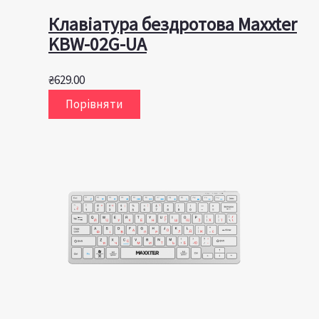
Клавiатура бездротова Maxxter
KBW-02G-UA
₴
629.00
Порівняти