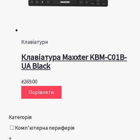
Клавіатури
Клавiатура Maxxter KBM-C01B-
UA Black
₴
269.00
Порівняти
Категорія
Комп'ютерна периферія
+