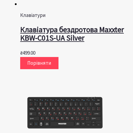
Клавіатури
Клавiатура бездротова Maxxter
KBW-C01S-UA Silver
₴
499.00
Порівняти