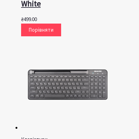
White
₴
499.00
Порівняти