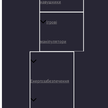
навушники
Ігрові
маніпулятори
Енергозабезпечення