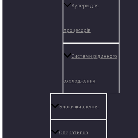
Кулери для
процесорів
Системи рідинного
охолодження
Блоки живлення
Оперативна