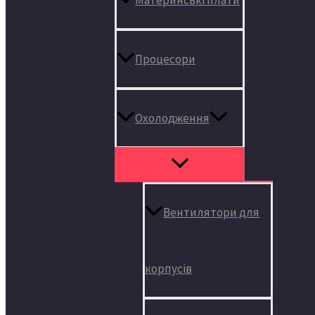
Процесори
Охолодження
Вентилятори для
корпусів