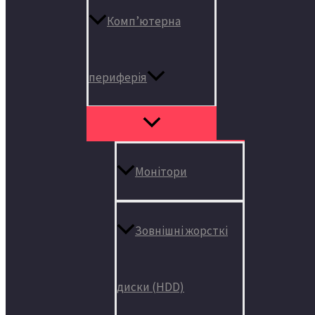
Комп’ютерна
периферія
Монітори
Зовнішні жорсткі
диски (HDD)