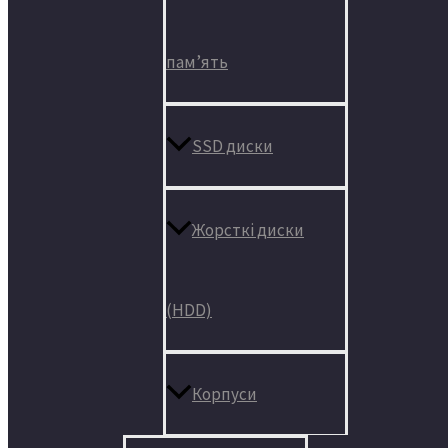
пам’ять
SSD диски
Жорсткі диски
(HDD)
Корпуси