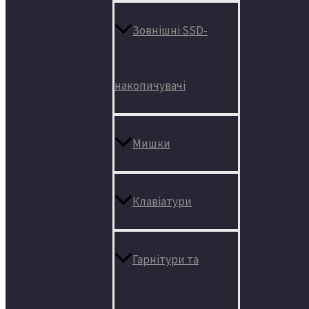
Зовнішні SSD-
накопичувачі
Мишки
Клавіатури
Гарнітури та