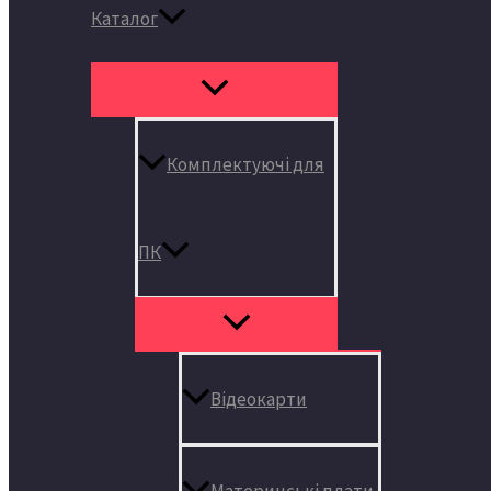
Каталог
Комплектуючі для
ПК
Відеокарти
Материнські плати