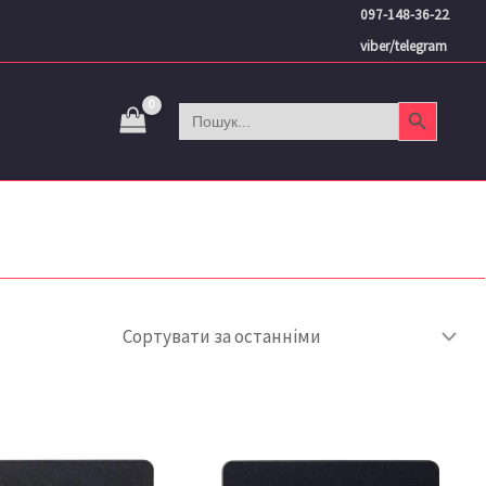
097-148-36-22
viber/telegram
Search Button
Search
for: