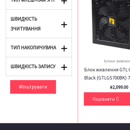
ТИП ФЛЕШ-ПАМ'ЯТІ
ШВИДКІСТЬ
ЗЧИТУВАННЯ
ТИП НАКОПИЧУВАЧА
Блоки живлен
ШВИДКІСТЬ ЗАПИСУ
Блок живлення GTL G
Black (GTLGS700BK)
Фільтрувати
₴
2,099.00
Порівняти