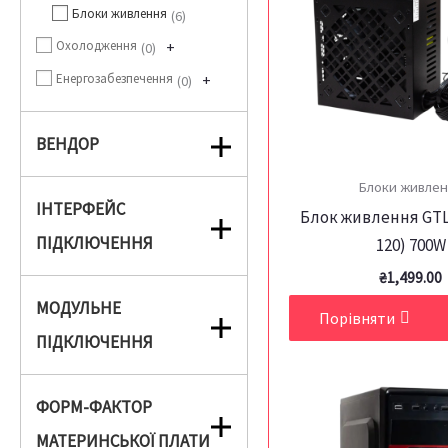
Блоки живлення
6
Охолодження
+
0
Енергозабезпечення
+
0
ВЕНДОР
Блоки живлен
ІНТЕРФЕЙС
Блок живлення GTL 
ПІДКЛЮЧЕННЯ
120) 700W
₴
1,499.00
МОДУЛЬНЕ
Порівняти
ПІДКЛЮЧЕННЯ
ФОРМ-ФАКТОР
МАТЕРИНСЬКОЇ ПЛАТИ