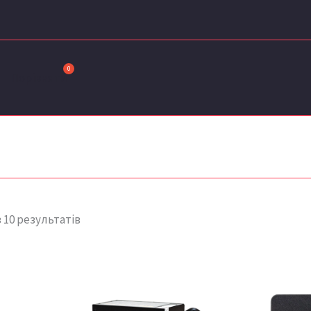
Сортовано
за
останнім
Порівняти
 10 результатів