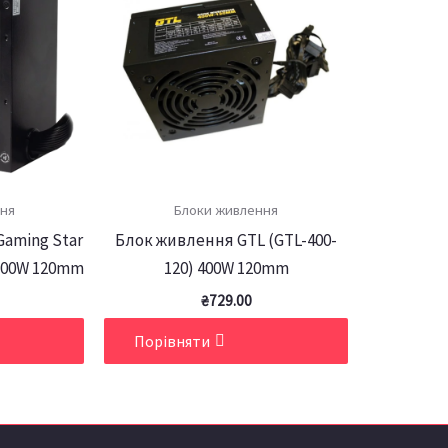
ня
Блоки живлення
aming Star
Блок живлення GTL (GTL-400-
 700W 120mm
120) 400W 120mm
₴
729.00
Порівняти