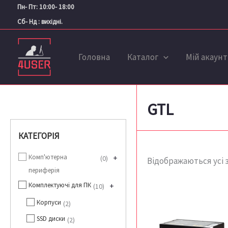
Перейти
Пн- Пт: 10:00- 18:00
до
Сб- Нд : вихідні.
вмісту
Головна
Каталог
Мій акаунт
GTL
КАТЕГОРІЯ
Комп'ютерна
+
0
Відображаються усі з
периферія
Комплектуючі для ПК
+
10
Корпуси
2
SSD диски
2