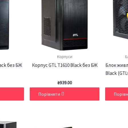
Корпуси
Б
ack без БЖ
Корпус GTL T1610 Black без БЖ
Блок живл
Black (GT
₴
939.00
Порівняти
Порів