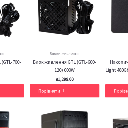
ня
Блоки живлення
(GTL-700-
Блок живлення GTL (GTL-600-
Накопич
120) 600W
Light 480G
₴
1,299.00
Порівняти
Порів