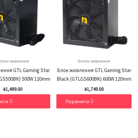
локи живлення
Блоки живлення
ення GTL Gaming Star
Блок живлення GTL Gaming Star
LGS500BK) 500W 120mm
Black (GTLGS600BK) 600W 120mm
₴
1,499.00
₴
1,749.00
няти
Порівняти