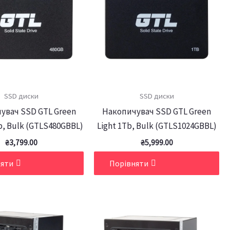
SSD диски
SSD диски
увач SSD GTL Green
Накопичувач SSD GTL Green
b, Bulk (GTLS480GBBL)
Light 1Tb, Bulk (GTLS1024GBBL)
₴
3,799.00
₴
5,999.00
няти
Порівняти