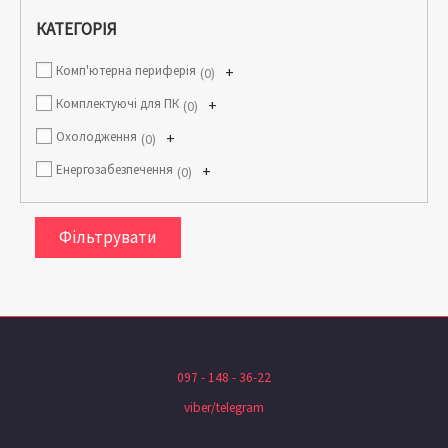
КАТЕГОРІЯ
Комп'ютерна периферія
+
0
Комплектуючі для ПК
+
0
Охолодження
+
0
Енергозабезпечення
+
0
Фільтрувати
097 - 148 - 36-22
viber/telegram