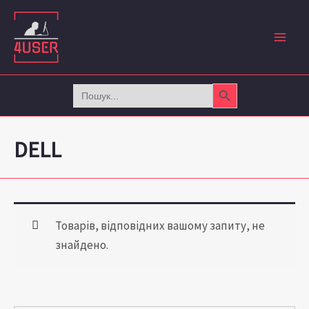
Перейти
до
вмісту
Search Button
Search
for:
DELL
Товарів, відповідних вашому запиту, не
знайдено.