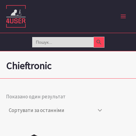
Перейти
до
вмісту
Search Button
Search
for:
Chieftronic
Показано один результат