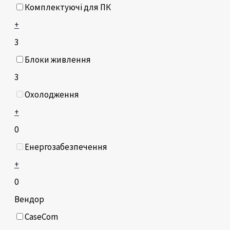
Комплектуючі для ПК
+
3
Блоки живлення
3
Охолодження
+
0
Енергозабезпечення
+
0
Вендор
CaseCom