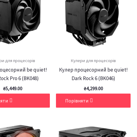
ри для процесорів
Кулери для процесорів
оцесорний be quiet!
Кулер процесорний be quiet!
Rock Pro 6 (BK048)
Dark Rock 6 (BK046)
₴
5,449.00
₴
4,299.00
няти
Порівняти