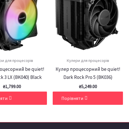
ри для процесорів
Кулери для процесорів
оцесорний be quiet!
Кулер процесорний be quiet!
k 3 LX (BK040) Black
Dark Rock Pro 5 (BK036)
₴
1,799.00
₴
5,249.00
няти
Порівняти