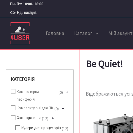
Перейти
Пн- Пт: 10:00- 18:00
до
Сб- Нд : вихідні.
вмісту
Головна
Каталог
Мій акаунт
Be Quiet!
КАТЕГОРІЯ
Комп'ютерна
+
0
Відображаються усі з
периферія
Комплектуючі для ПК
+
0
Охолодження
+
12
Кулери для процесорів
12