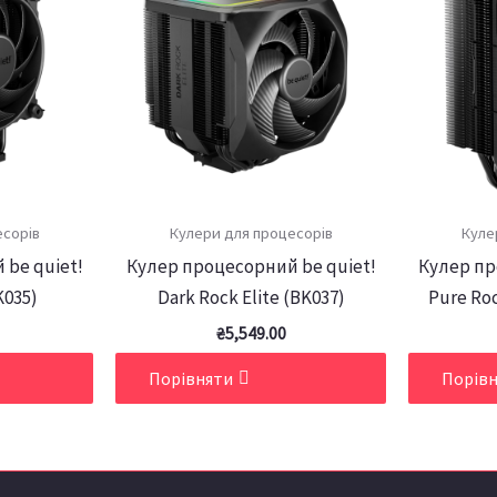
есорів
Кулери для процесорів
Куле
 be quiet!
Кулер процесорний be quiet!
Кулер пр
K035)
Dark Rock Elite (BK037)
Pure Roc
₴
5,549.00
Порівняти
Порів