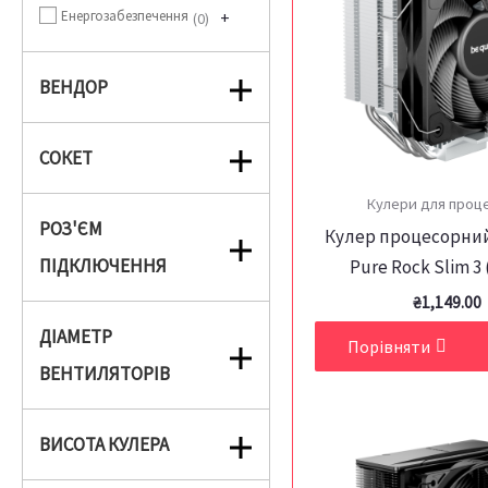
Енергозабезпечення
+
0
ВЕНДОР
СОКЕТ
Кулери для проц
РОЗ'ЄМ
Кулер процесорний
ПІДКЛЮЧЕННЯ
Pure Rock Slim 3
₴
1,149.00
ДІАМЕТР
Порівняти
ВЕНТИЛЯТОРІВ
ВИСОТА КУЛЕРА