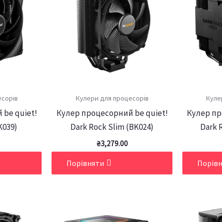
есорів
Кулери для процесорів
Куле
 be quiet!
Кулер процесорний be quiet!
Кулер пр
K039)
Dark Rock Slim (BK024)
Dark 
₴
3,279.00
Порівняти
Порів