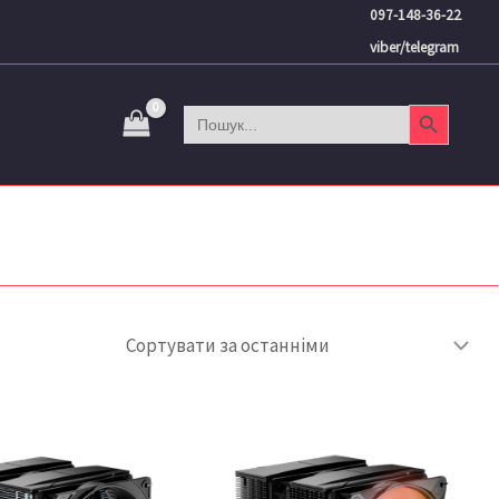
097-148-36-22
viber/telegram
Search Button
Search
for: