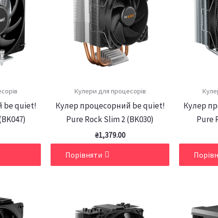
есорів
Кулери для процесорів
Куле
 be quiet!
Кулер процесорний be quiet!
Кулер пр
 (BK047)
Pure Rock Slim 2 (BK030)
Pure 
₴
1,379.00
Порівняти
Порів