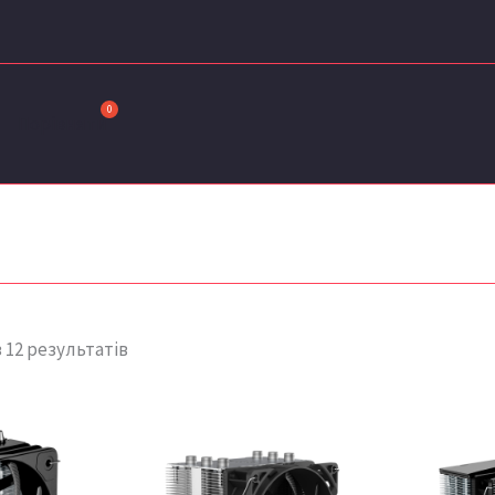
Сортовано
за
останнім
Порівняти
 12 результатів