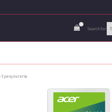
Сортовано
за
останнім
Порівняти
Search for:
 3 результатів