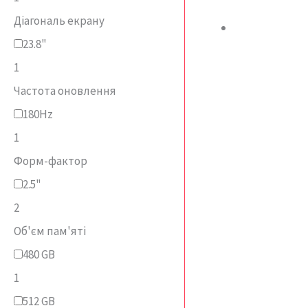
Діагональ екрану
23.8"
1
Частота оновлення
180Hz
1
Форм-фактор
2.5"
2
Об'єм пам'яті
480 GB
1
512 GB