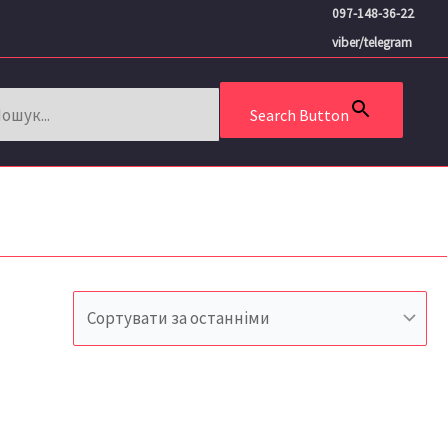
097-148-36-22
viber/telegram
Search Button