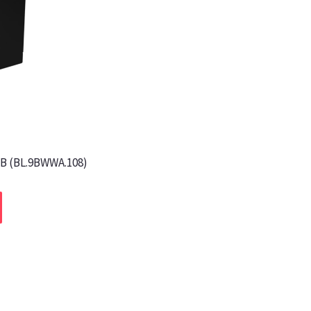
B (BL.9BWWA.108)