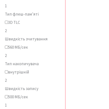
1
Тип флеш-пам'яті
3D TLC
2
Швидкість зчитування
560 МБ/сек
2
Тип накопичувача
внутрішній
2
Швидкість запису
500 МБ/сек
1