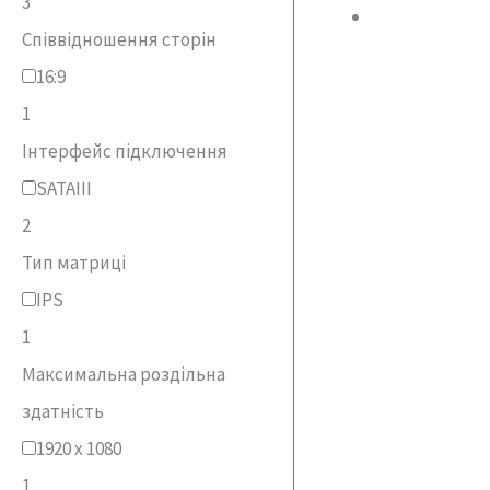
3
Співвідношення сторін
16:9
1
Інтерфейс підключення
SATAIII
2
Тип матриці
IPS
1
Максимальна роздільна
здатність
1920 x 1080
1