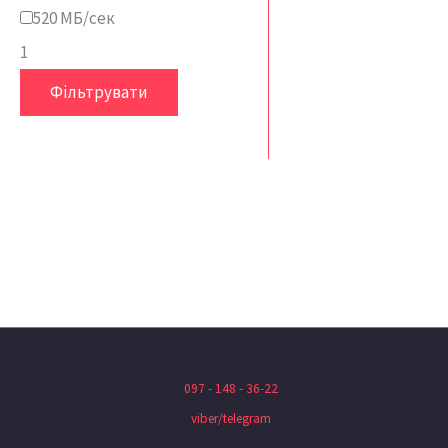
520 МБ/сек
1
Фільтрувати
097 - 148 - 36-22
viber/telegram