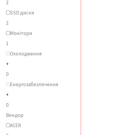
2
SSD диски
2
Монітори
1
Охолодження
+
0
Енергозабезпечення
+
0
Вендор
ACER