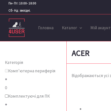
Перейти
Пн- Пт: 10:00- 18:00
до
Сб- Нд : вихідні.
вмісту
Головна
Каталог
Мій акаунт
ACER
Категорія
Комп'ютерна периферія
Відображаються усі з
+
0
Комплектуючі для ПК
+