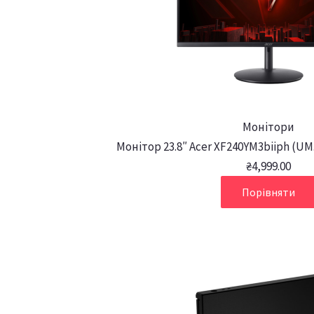
Монітори
Монітор 23.8″ Acer XF240YM3biiph (UM
₴
4,999.00
Порівняти