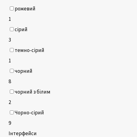
рожевий
1
сірий
3
темно-сірий
1
чорний
8
чорний з білим
2
Чорно-сірий
9
Інтерфейси