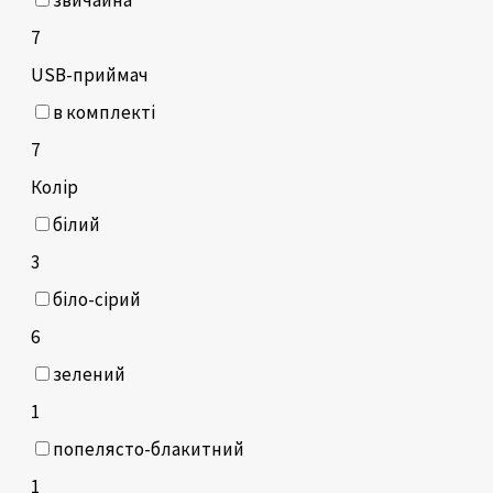
7
USB-приймач
в комплекті
7
Колір
білий
3
біло-сірий
6
зелений
1
попелясто-блакитний
1