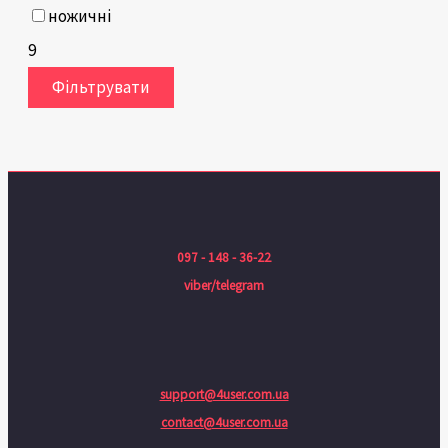
ножичні
9
Фільтрувати
097 - 148 - 36-22
viber/telegram
support@4user.com.ua
contact@4user.com.ua