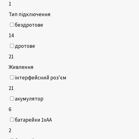
1
Тип підключення
бездротове
14
дротове
21
Живлення
інтерфейсний роз'єм
21
акумулятор
6
батарейки 1xAA
2