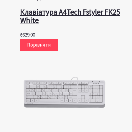
Клавіатура A4Tech Fstyler FK25
White
₴
629.00
Порівняти