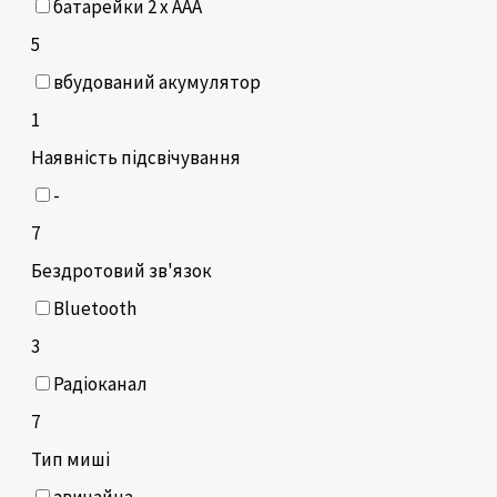
батарейки 2 х ААА
5
вбудований акумулятор
1
Наявність підсвічування
-
7
Бездротовий зв'язок
Bluetooth
3
Радіоканал
7
Тип миші
звичайна