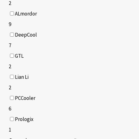
2
ALmordor
9
DeepCool
7
GTL
2
Lian Li
2
PCCooler
6
Prologix
1