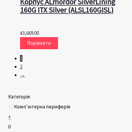
Корпус ALmordor SilverLining
160G ITX Silver (ALSL160GISL)
₴
3,669.00
Порівняти
1
2
→
Категорія
Комп'ютерна периферія
+
0