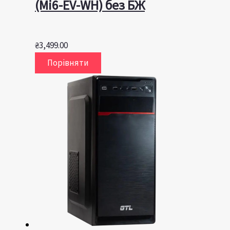
(Mi6-EV-WH) без БЖ
₴
3,499.00
Порівняти