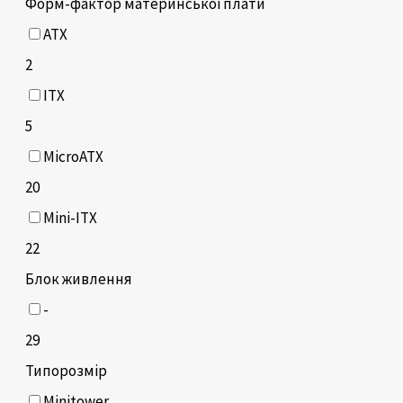
Форм-фактор материнської плати
ATX
2
ITX
5
MicroATX
20
Mini-ITX
22
Блок живлення
-
29
Типорозмір
Minitower