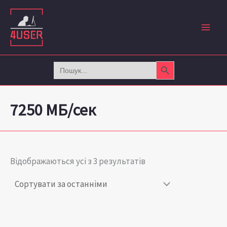
Сортовано
Перейти
за
до
останнім
вмісту
Search Button
Search
for:
7250 МБ/сек
Відображаються усі з 3 результатів