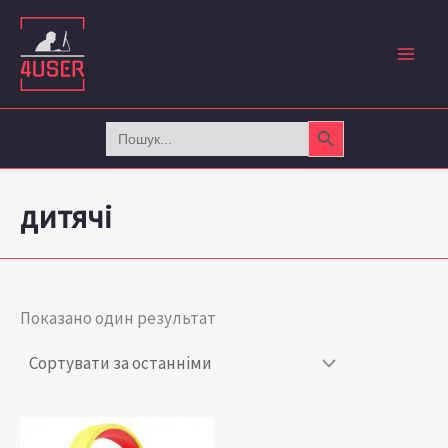
Перейти
до
вмісту
Search Button
Search
for:
дитячі
Показано один результат