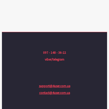
097 - 148 - 36-22
viber/telegram
support@4user.com.ua
contact@4user.com.ua