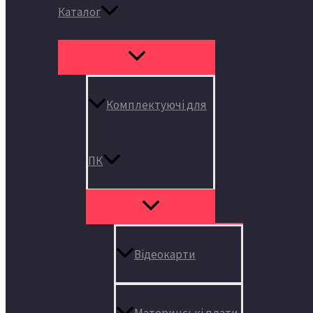
Каталог
Комплектуючі для
ПК
Відеокарти
Материнські плати