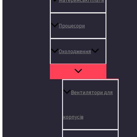
Процесори
Охолодження
Вентилятори для
корпусів