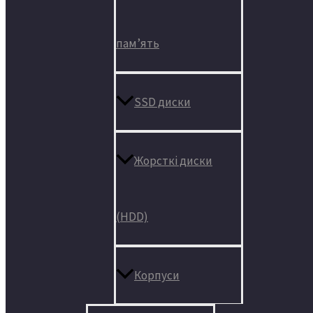
пам’ять
SSD диски
Жорсткі диски
(HDD)
Корпуси