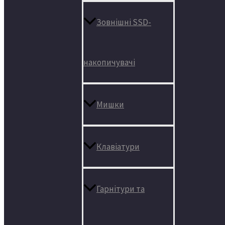
Зовнішні SSD-
накопичувачі
Мишки
Клавіатури
Гарнітури та