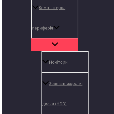
Комп’ютерна
периферія
Монітори
Зовнішні жорсткі
диски (HDD)