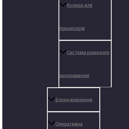
Кулери для
процесорів
Системи рідинного
охолодження
Блоки живлення
Оперативна