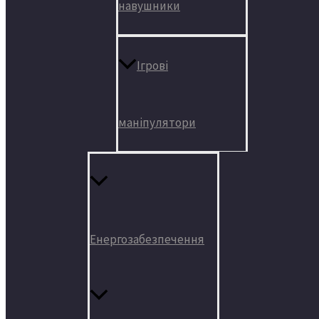
навушники
Ігрові
маніпулятори
Енергозабезпечення