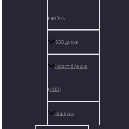
пам’ять
SSD диски
Жорсткі диски
(HDD)
Корпуси