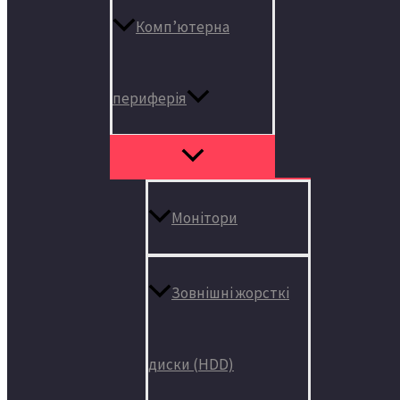
Комп’ютерна
периферія
Монітори
Зовнішні жорсткі
диски (HDD)