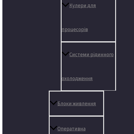
Кулери для
процесорів
Системи рідинного
охолодження
Блоки живлення
Оперативна