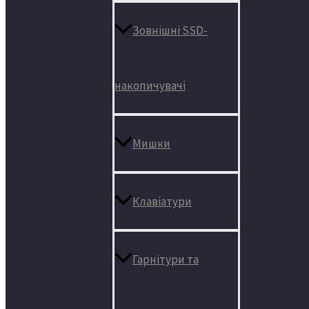
Зовнішні SSD-
накопичувачі
Мишки
Клавіатури
Гарнітури та