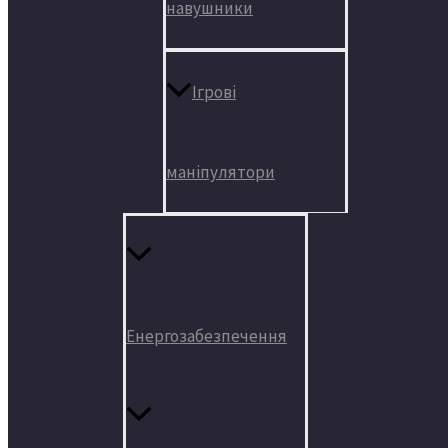
навушники
Ігрові
маніпулятори
Енергозабезпечення