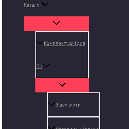
Каталог
Комплектуючі для
ПК
Відеокарти
Материнські плати