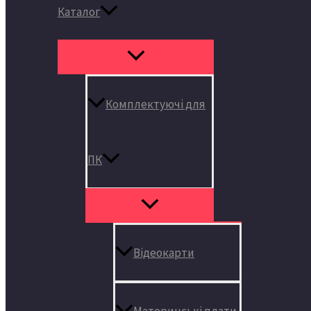
Каталог
Комплектуючі для
ПК
Відеокарти
Материнські плати