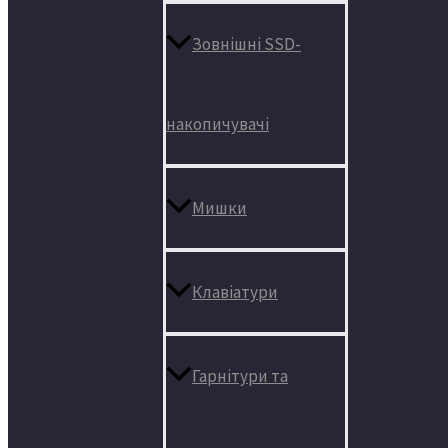
Зовнішні SSD-
накопичувачі
Мишки
Клавіатури
Гарнітури та