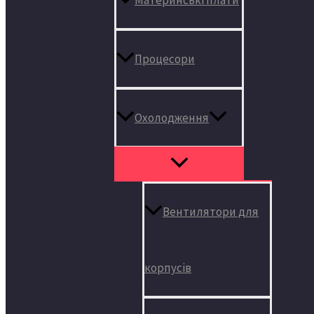
Процесори
Охолодження
Вентилятори для
корпусів