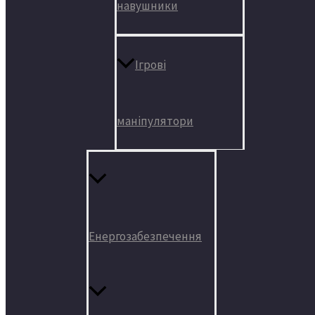
навушники
Ігрові
маніпулятори
Енергозабезпечення