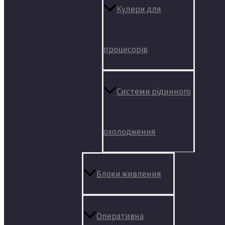
Кулери для
процесорів
Системи рідинного
охолодження
Блоки живлення
Оперативна