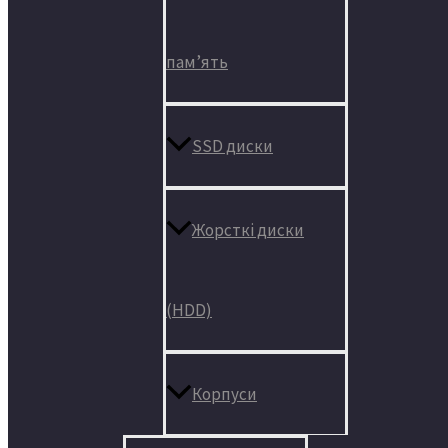
пам’ять
SSD диски
Жорсткі диски
(HDD)
Корпуси