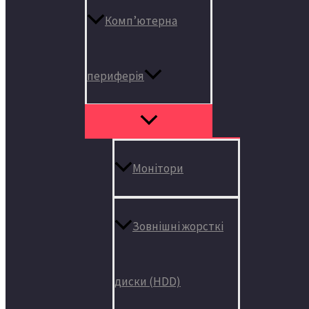
Комп’ютерна
периферія
Монітори
Зовнішні жорсткі
диски (HDD)