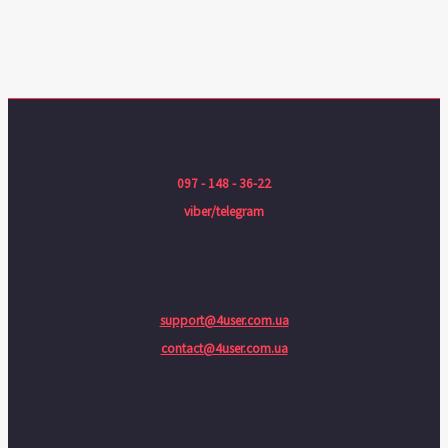
097 - 148 - 36-22
viber/telegram
support@4user.com.ua
contact@4user.com.ua