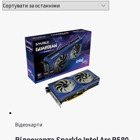
Відеокарти
Відеокарта Sparkle Intel Arc B580