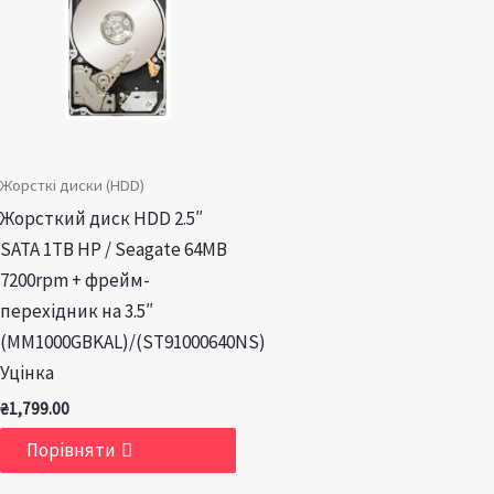
Жорсткі диски (HDD)
Жорсткий диск HDD 2.5″
SATA 1TB HP / Seagate 64MB
7200rpm + фрейм-
перехідник на 3.5″
(MM1000GBKAL)/(ST91000640NS)
Уцінка
₴
1,799.00
Порівняти