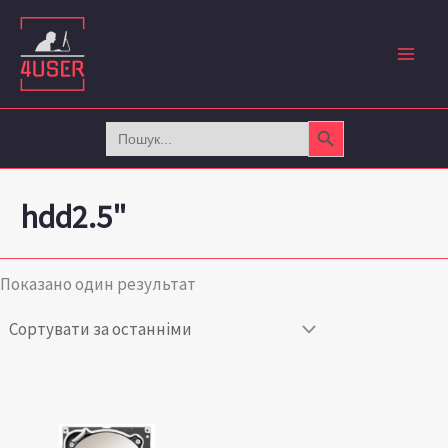
Перейти
до
вмісту
Search Button
Search
for:
hdd2.5"
Показано один результат