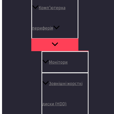
Комп’ютерна
периферія
Монітори
Зовнішні жорсткі
диски (HDD)