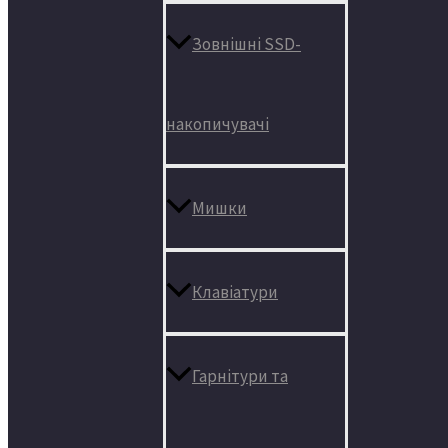
Зовнішні SSD-
накопичувачі
Мишки
Клавіатури
Гарнітури та