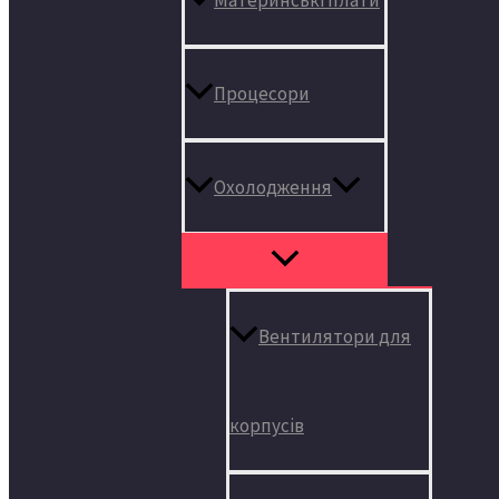
Процесори
Охолодження
Вентилятори для
корпусів