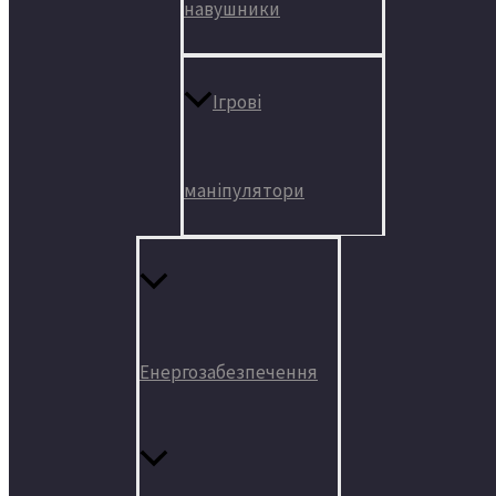
навушники
Ігрові
маніпулятори
Енергозабезпечення