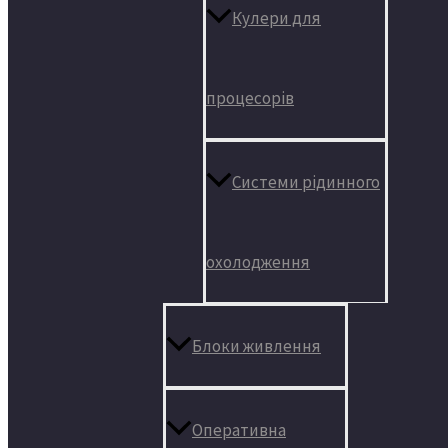
Кулери для
процесорів
Системи рідинного
охолодження
Блоки живлення
Оперативна