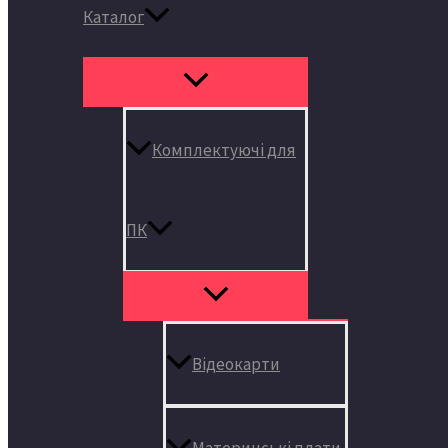
Каталог
Комплектуючі для
ПК
Відеокарти
Материнські плати