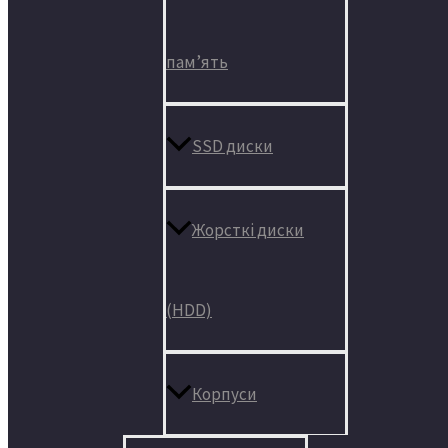
пам’ять
SSD диски
Жорсткі диски
(HDD)
Корпуси