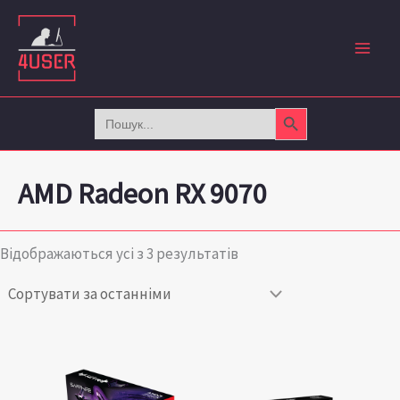
Сортовано
Перейти
за
до
останнім
вмісту
Search Button
Search
for:
AMD Radeon RX 9070
Відображаються усі з 3 результатів