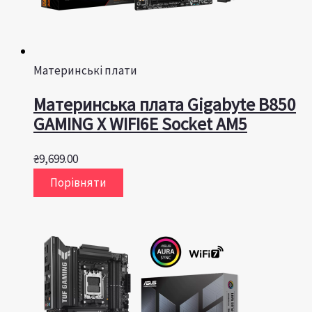
Материнські плати
Материнська плата Gigabyte B850
GAMING X WIFI6E Socket AM5
₴
9,699.00
Порівняти