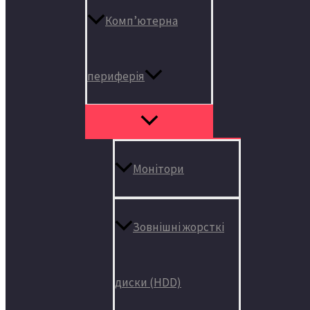
Комп’ютерна
периферія
Монітори
Зовнішні жорсткі
диски (HDD)