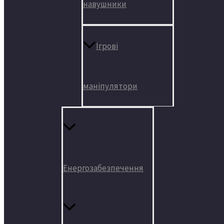
навушники
Ігрові
маніпулятори
Енергозабезпечення