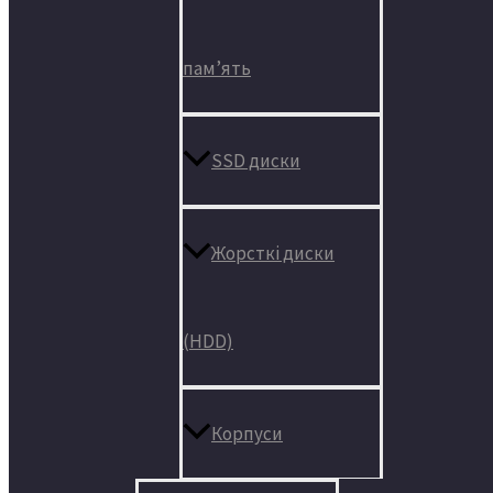
пам’ять
SSD диски
Жорсткі диски
(HDD)
Корпуси