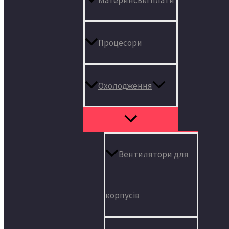
Процесори
Охолодження
Вентилятори для
корпусів