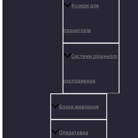
Кулери для
процесорів
Системи рідинного
охолодження
Блоки живлення
Оперативна