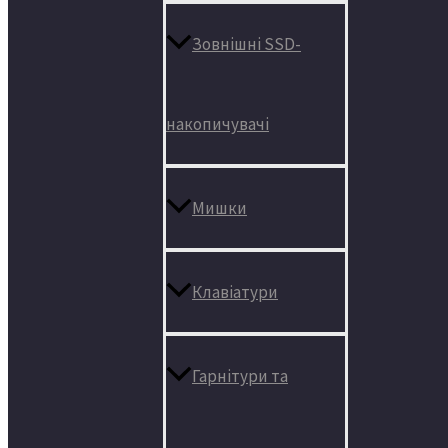
Зовнішні SSD-
накопичувачі
Мишки
Клавіатури
Гарнітури та