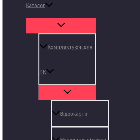
Каталог
Комплектуючі для
ПК
Відеокарти
Материнські плати