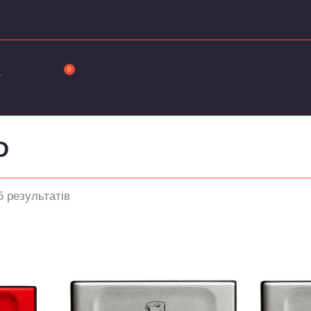
Сортовано
за
останнім
т
Порівняти
D
5 результатів