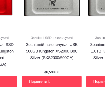
чувачі
Зовнішні SSD-накопичувачі
Зовні
вач SSD
Зовнішній накопичувач USB
Зовнішн
Kingston
500GB Kingston XS2000 BoC
1.0ТB K
ed
Silver (SXS2000/500GA)
Silve
GA)
₴
6,599.00
Порівняти
Порів