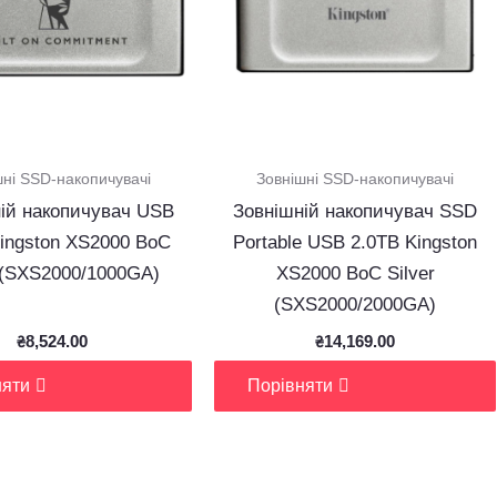
шні SSD-накопичувачі
Зовнішні SSD-накопичувачі
ій накопичувач USB
Зовнішній накопичувач SSD
ingston XS2000 BoC
Portable USB 2.0ТB Kingston
r (SXS2000/1000GA)
XS2000 BoC Silver
(SXS2000/2000GA)
₴
8,524.00
₴
14,169.00
няти
Порівняти