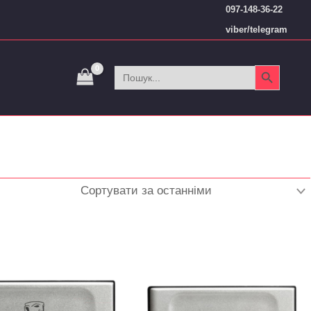
097-148-36-22
viber/telegram
Search Button
Search
for: