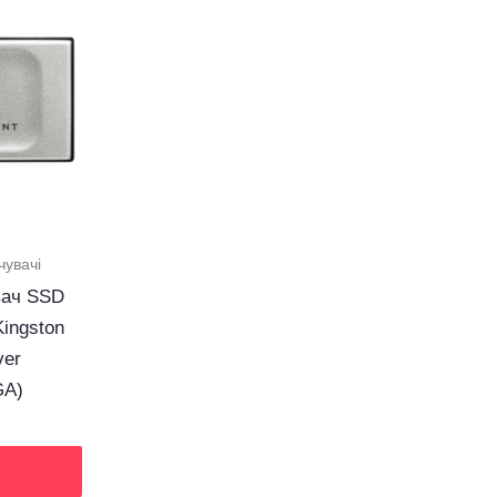
чувачі
вач SSD
Kingston
ver
GA)