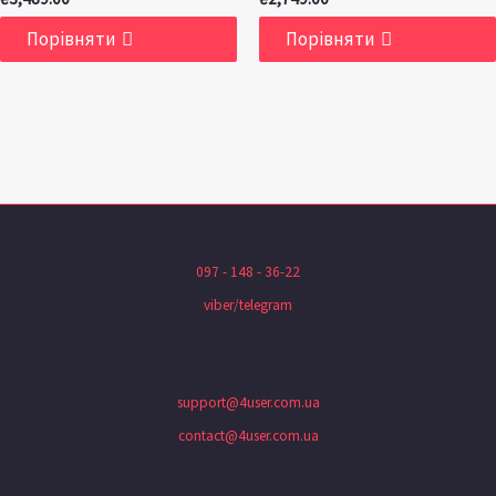
Порівняти
Порівняти
097 - 148 - 36-22
viber/telegram
support@4user.com.ua
contact@4user.com.ua