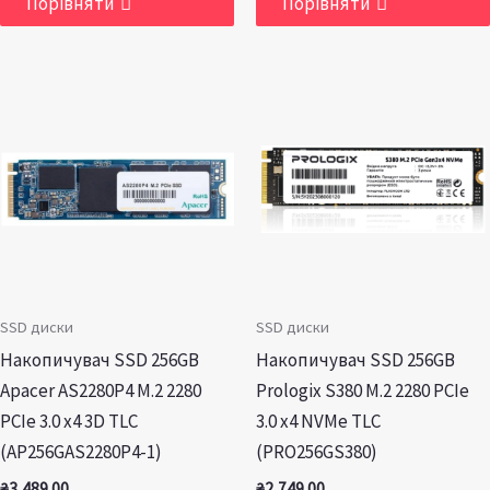
Порівняти
Порівняти
SSD диски
SSD диски
Накопичувач SSD 256GB
Накопичувач SSD 256GB
Apacer AS2280P4 M.2 2280
Prologix S380 M.2 2280 PCIe
PCIe 3.0 x4 3D TLC
3.0 x4 NVMe TLC
(AP256GAS2280P4-1)
(PRO256GS380)
₴
3,489.00
₴
2,749.00