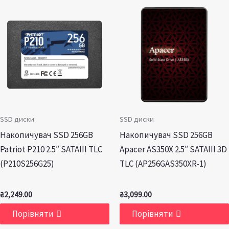
SSD диски
SSD диски
Накопичувач SSD 256GB
Накопичувач SSD 256GB
Patriot P210 2.5″ SATAIII TLC
Apacer AS350X 2.5″ SATAIII 3D
(P210S256G25)
TLC (AP256GAS350XR-1)
₴
2,249.00
₴
3,099.00
Порівняти
Порівняти