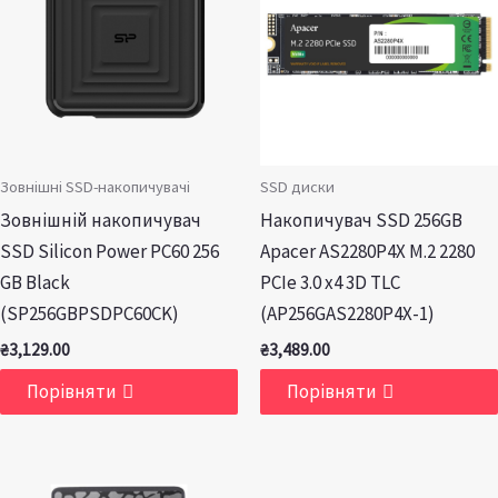
Зовнішні SSD-накопичувачі
SSD диски
Зовнішній накопичувач
Накопичувач SSD 256GB
SSD Silicon Power PC60 256
Apacer AS2280P4X M.2 2280
GB Black
PCIe 3.0 x4 3D TLC
(SP256GBPSDPC60CK)
(AP256GAS2280P4X-1)
₴
3,129.00
₴
3,489.00
Порівняти
Порівняти