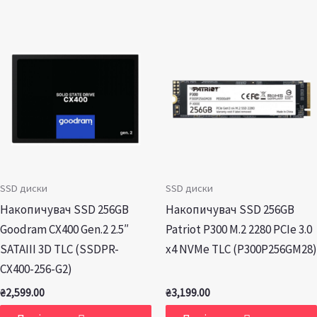
SSD диски
SSD диски
Накопичувач SSD 256GB
Накопичувач SSD 256GB
Goodram CX400 Gen.2 2.5″
Patriot P300 M.2 2280 PCIe 3.0
SATAIII 3D TLC (SSDPR-
x4 NVMe TLC (P300P256GM28)
CX400-256-G2)
₴
2,599.00
₴
3,199.00