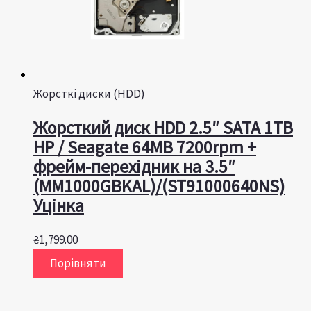
Жорсткі диски (HDD)
Жорсткий диск HDD 2.5″ SATA 1TB
HP / Seagate 64MB 7200rpm +
фрейм-перехідник на 3.5″
(MM1000GBKAL)/(ST91000640NS)
Уцінка
₴
1,799.00
Порівняти