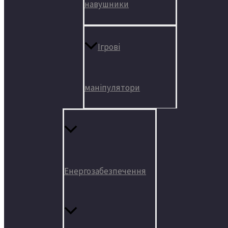
навушники
Ігрові
маніпулятори
Енергозабезпечення