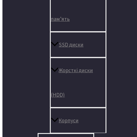
пам’ять
SSD диски
Жорсткі диски
(HDD)
Корпуси