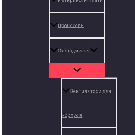
Процесори
Охолодження
Вентилятори для
корпусів