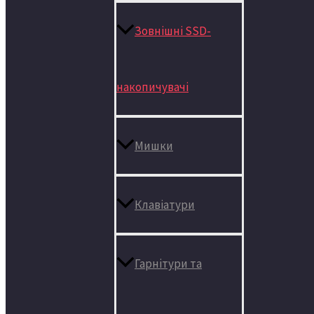
Зовнішні SSD-
накопичувачі
Мишки
Клавіатури
Гарнітури та