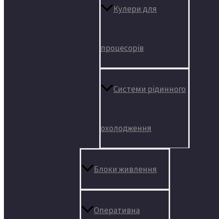
Кулери для
процесорів
Системи рідинного
охолодження
Блоки живлення
Оперативна