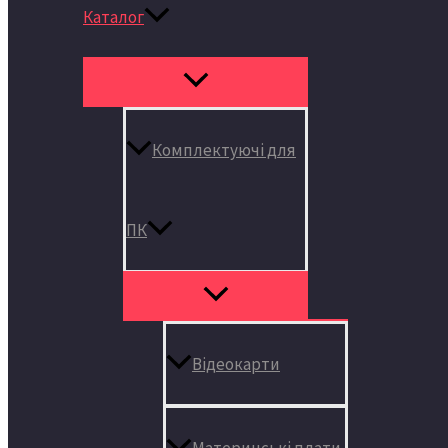
Каталог
Комплектуючі для
ПК
Відеокарти
Материнські плати