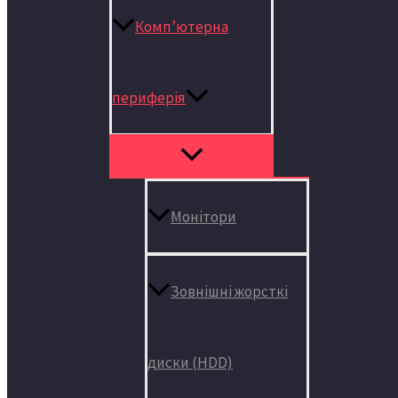
Комп’ютерна
периферія
Монітори
Зовнішні жорсткі
диски (HDD)