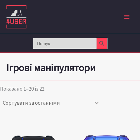
Сортовано
Перейти
за
до
останнім
вмісту
Search Button
Search
for:
Ігрові маніпулятори
Показано 1–20 із 22