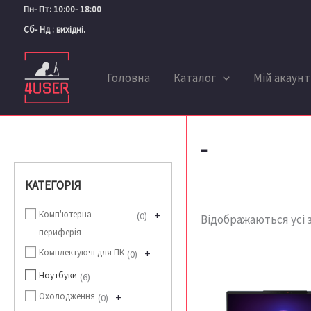
Перейти
Пн- Пт: 10:00- 18:00
до
Сб- Нд : вихідні.
вмісту
Головна
Каталог
Мій акаунт
-
КАТЕГОРІЯ
Комп'ютерна
+
0
Відображаються усі з
периферія
Комплектуючі для ПК
+
0
Ноутбуки
6
Охолодження
+
0