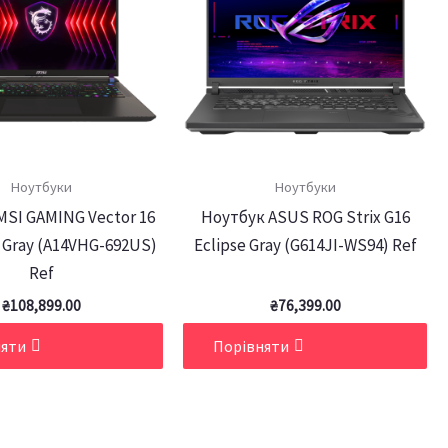
Ноутбуки
Ноутбуки
MSI GAMING Vector 16
Ноутбук ASUS ROG Strix G16
 Gray (A14VHG-692US)
Eclipse Gray (G614JI-WS94) Ref
Ref
₴
108,899.00
₴
76,399.00
няти
Порівняти