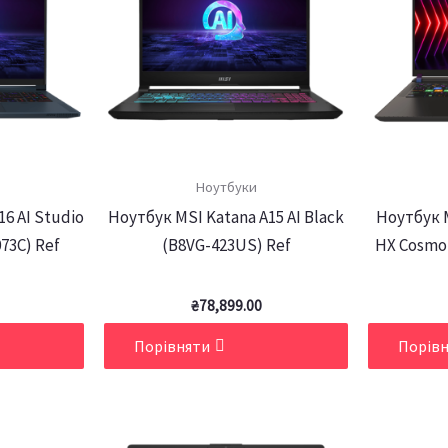
Ноутбуки
16 AI Studio
Ноутбук MSI Katana A15 AI Black
Ноутбук 
073C) Ref
(B8VG-423US) Ref
HX Cosmo
₴
78,899.00
Порівняти
Порів