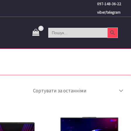
097-148-36-22
viber/telegram
Search Button
Search
for: