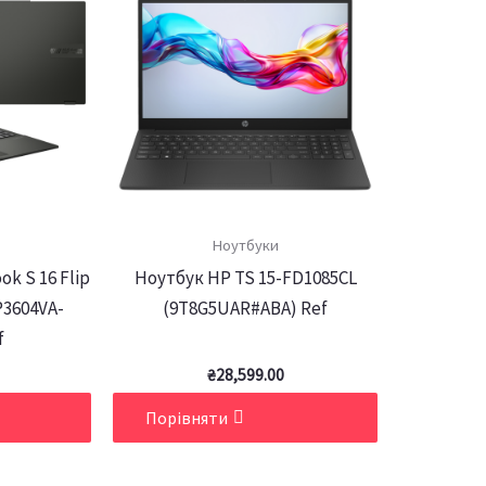
Ноутбуки
k S 16 Flip
Ноутбук HP TS 15-FD1085CL
P3604VA-
(9T8G5UAR#ABA) Ref
f
₴
28,599.00
Порівняти