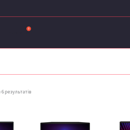
Сортовано
за
останнім
Порівняти
 6 результатів