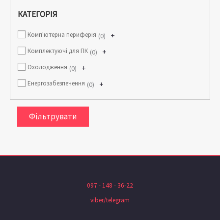
КАТЕГОРІЯ
Комп'ютерна периферія
+
0
Комплектуючі для ПК
+
0
Охолодження
+
0
Енергозабезпечення
+
0
Фільтрувати
097 - 148 - 36-22
viber/telegram