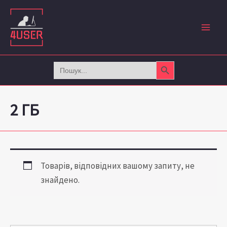
Перейти
до
вмісту
Search Button
Search
for:
2 ГБ
Товарів, відповідних вашому запиту, не
знайдено.