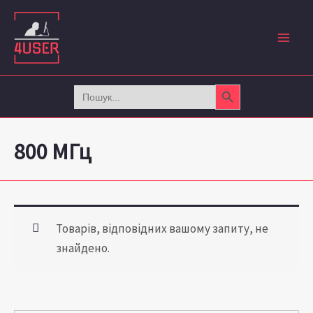
Перейти
до
вмісту
Search Button
Search
for:
800 МГц
Товарів, відповідних вашому запиту, не
знайдено.