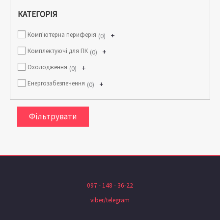
КАТЕГОРІЯ
Комп'ютерна периферія
+
0
Комплектуючі для ПК
+
0
Охолодження
+
0
Енергозабезпечення
+
0
Фільтрувати
097 - 148 - 36-22
viber/telegram