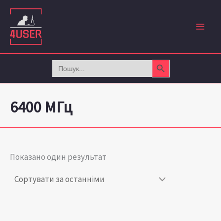
Перейти
до
вмісту
Search Button
Search
for:
6400 МГц
Показано один результат