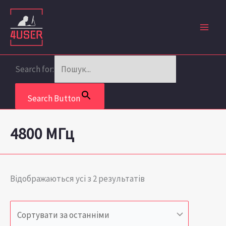
Перейти
Сортовано
до
за
вмісту
останнім
Search for:
Search Button
4800 МГц
Відображаються усі з 2 результатів