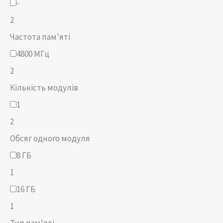
-
2
Частота пам'яті
4800 МГц
2
Кількість модулів
1
2
Обсяг одного модуля
8 ГБ
1
16 ГБ
1
Тип пам'яті