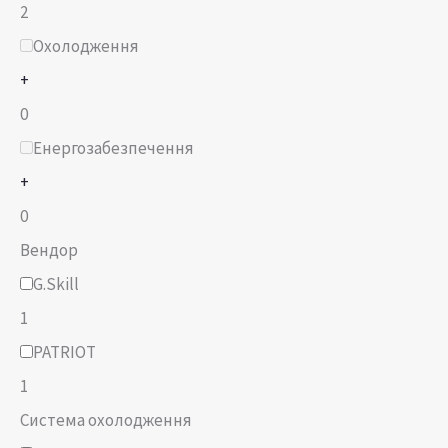
2
Охолодження
+
0
Енергозабезпечення
+
0
Вендор
G.Skill
1
PATRIOT
1
Система охолодження