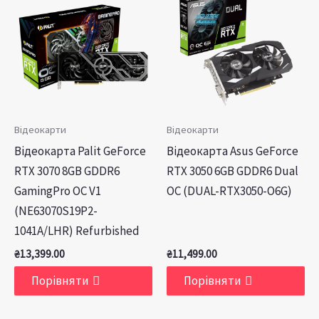
Відеокарти
Відеокарти
Відеокарта Palit GeForce
Відеокарта Asus GeForce
RTX 3070 8GB GDDR6
RTX 3050 6GB GDDR6 Dual
GamingPro OC V1
OC (DUAL-RTX3050-O6G)
(NE63070S19P2-
1041A/LHR) Refurbished
₴
13,399.00
₴
11,499.00
Порівняти
Порівняти