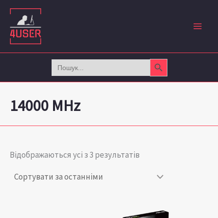
Сортовано
Перейти
за
до
останнім
вмісту
Search Button
Search
for:
14000 MHz
Відображаються усі з 3 результатів