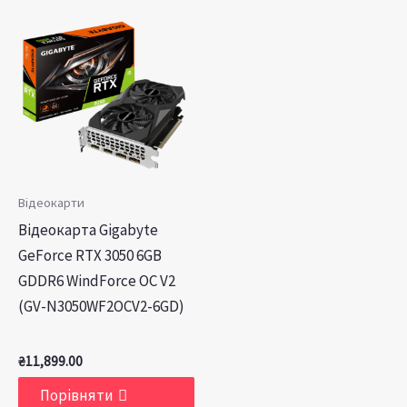
Відеокарти
Відеокарта Gigabyte
GeForce RTX 3050 6GB
GDDR6 WindForce OC V2
(GV-N3050WF2OCV2-6GD)
₴
11,899.00
Порівняти