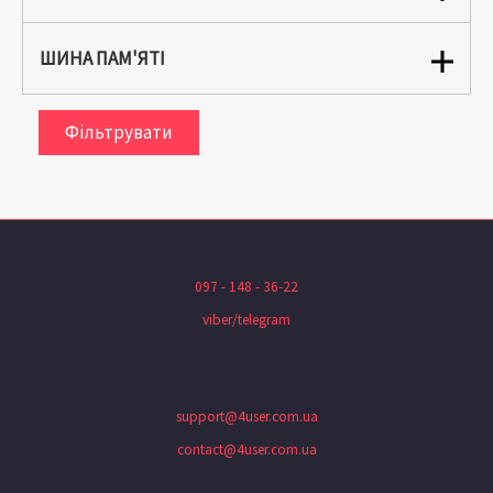
ШИНА ПАМ'ЯТІ
Фільтрувати
097 - 148 - 36-22
viber/telegram
support@4user.com.ua
contact@4user.com.ua