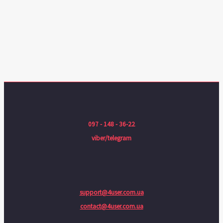
097 - 148 - 36-22
viber/telegram
support@4user.com.ua
contact@4user.com.ua