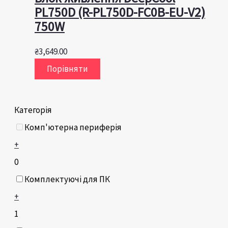
PL750D (R-PL750D-FC0B-EU-V2)
750W
₴
3,649.00
Порівняти
Категорія
Комп'ютерна периферія
+
0
Комплектуючі для ПК
+
1