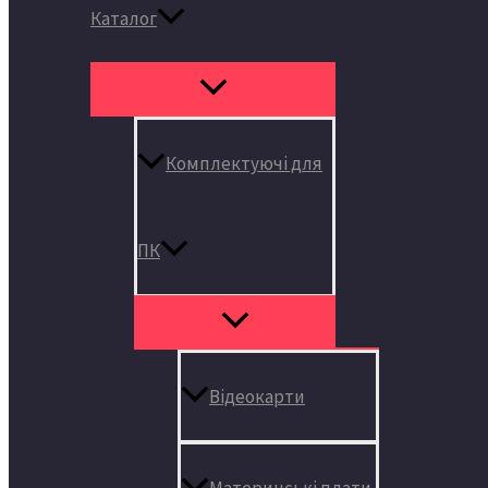
Каталог
Комплектуючі для
ПК
Відеокарти
Материнські плати