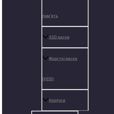
пам’ять
SSD диски
Жорсткі диски
(HDD)
Корпуси