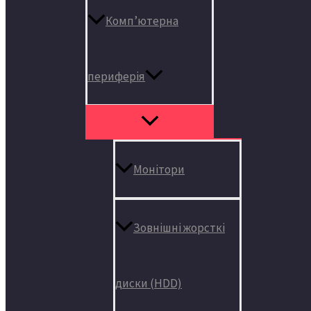
Комп’ютерна
периферія
Монітори
Зовнішні жорсткі
диски (HDD)