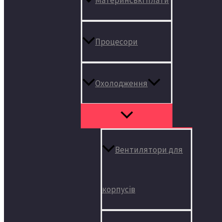
Процесори
Охолодження
Вентилятори для
корпусів