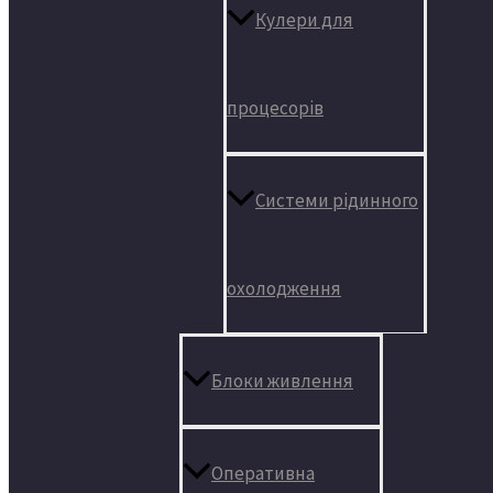
Кулери для
процесорів
Системи рідинного
охолодження
Блоки живлення
Оперативна