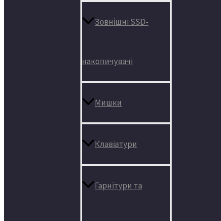
Зовнішні SSD-
накопичувачі
Мишки
Клавіатури
Гарнітури та