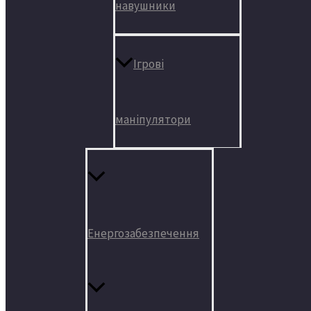
навушники
Ігрові
маніпулятори
Енергозабезпечення