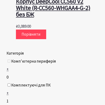
Корпус DeepCool CC560 V2
White (R-CC560-WHGAA4-G-2)
без БЖ
₴
3,089.00
Порівняти
Категорія
Комп'ютерна периферія
+
0
Комплектуючі для ПК
+
1