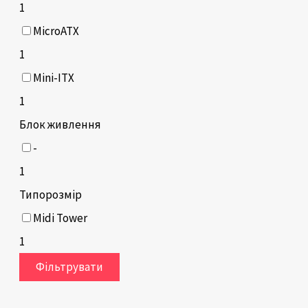
1
MicroATX
1
Mini-ITX
1
Блок живлення
-
1
Типорозмір
Midi Tower
1
Фільтрувати