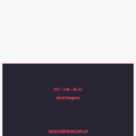
097 - 148 - 36-22
viber/telegram
support@4user.com.ua