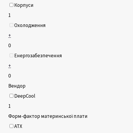
Корпуси
1
Охолодження
+
0
Енергозабезпечення
+
0
Вендор
DeepCool
1
Форм-фактор материнської плати
ATX