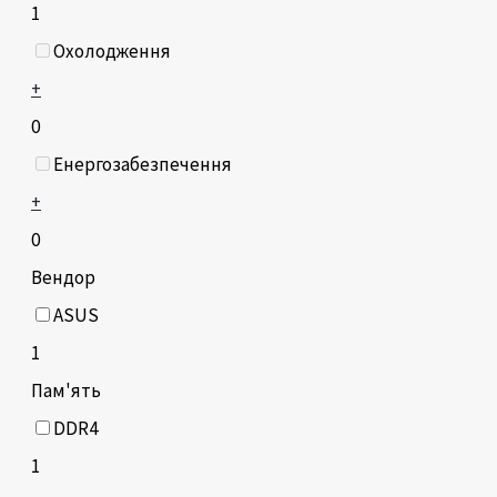
1
Охолодження
+
0
Енергозабезпечення
+
0
Вендор
ASUS
1
Пам'ять
DDR4
1