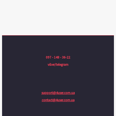
097 - 148 - 36-22
viber/telegram
support@4user.com.ua
contact@4user.com.ua