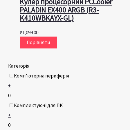
Кулер процесорний PCCooler
PALADIN EX400 ARGB (R3-
K410WBKAYX-GL)
₴
1,099.00
Порівняти
Категорія
Комп'ютерна периферія
+
0
Комплектуючі для ПК
+
0