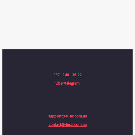
097 - 148 - 36-22
viber/telegram
support@4user.com.ua
contact@4user.com.ua