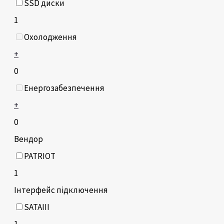
SSD диски
1
Охолодження
+
0
Енергозабезпечення
+
0
Вендор
PATRIOT
1
Інтерфейс підключення
SATAIII
1