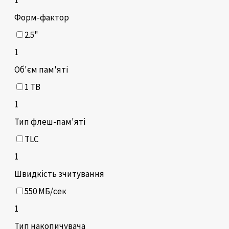
Форм-фактор
2.5"
1
Об'єм пам'яті
1 TB
1
Тип флеш-пам'яті
TLC
1
Швидкість зчитування
550 МБ/сек
1
Тип накопичувача