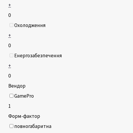
+
0
Охолодження
+
0
Енергозабезпечення
+
0
Вендор
GamePro
1
Форм-фактор
повногабаритна