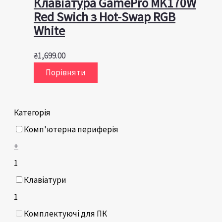
Клавіатура GamePro MK170W
Red Swich з Hot-Swap RGB
White
₴
1,699.00
Порівняти
Категорія
Комп'ютерна периферія
+
1
Клавіатури
1
Комплектуючі для ПК