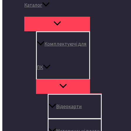
Каталог
Комплектуючі для
ПК
Відеокарти
Материнські плати