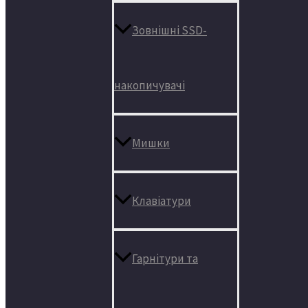
Зовнішні SSD-
накопичувачі
Мишки
Клавіатури
Гарнітури та