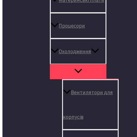
Процесори
Охолодження
Вентилятори для
корпусів