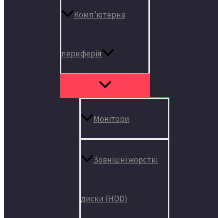
Комп’ютерна
периферія
Монітори
Зовнішні жорсткі
диски (HDD)