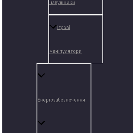
навушники
Ігрові
маніпулятори
Енергозабезпечення