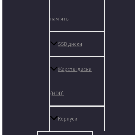
пам’ять
SSD диски
Жорсткі диски
(HDD)
Корпуси