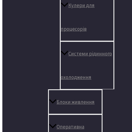
Кулери для
процесорів
Системи рідинного
охолодження
Блоки живлення
Оперативна