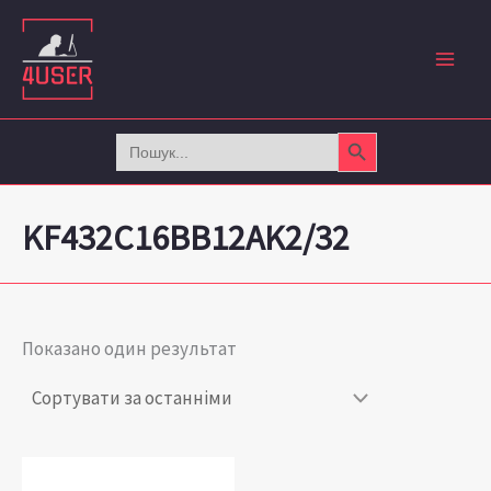
Перейти
до
вмісту
Search Button
Search
for:
KF432C16BB12AK2/32
Показано один результат